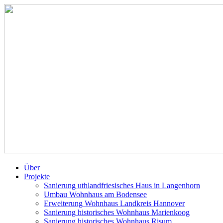
Über
Projekte
Sanierung uthlandfriesisches Haus in Langenhorn
Umbau Wohnhaus am Bodensee
Erweiterung Wohnhaus Landkreis Hannover
Sanierung historisches Wohnhaus Marienkoog
Sanierung historisches Wohnhaus Risum